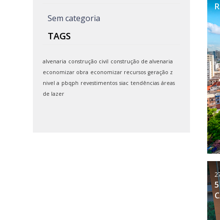
R
Sem categoria
TAGS
alvenaria
construção civil
construção de alvenaria
economizar obra
economizar recursos
geração z
nivel a
pbqph
revestimentos
siac
tendências
áreas
de lazer
2
5
C