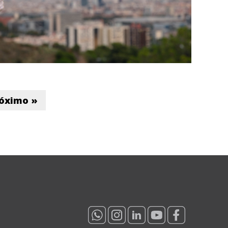
óximo »