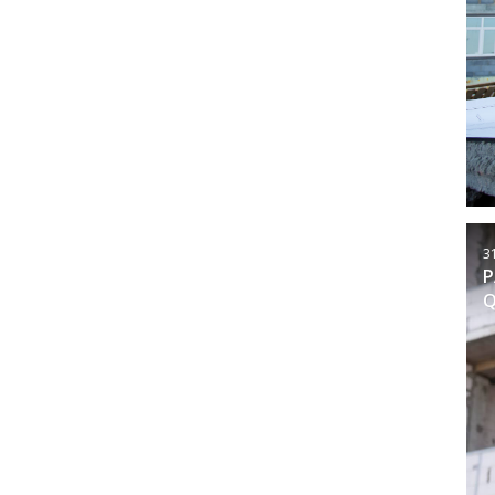
3
P
Q