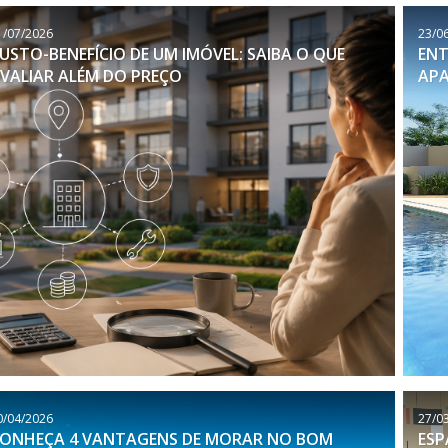
1/07/2026
23/0
USTO-BENEFÍCIO DE UM IMÓVEL: SAIBA O QUE
ENT
VALIAR ALÉM DO PREÇO
AP
0/04/2026
27/0
ONHEÇA 4 VANTAGENS DE MORAR NO BOM
ESP