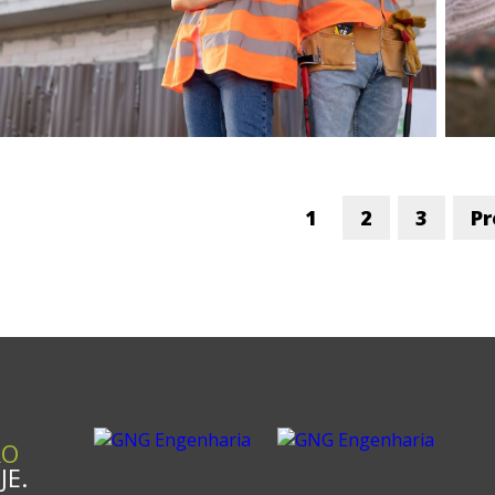
1
2
3
Pr
RO
E.