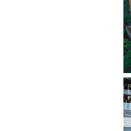
1
C
P