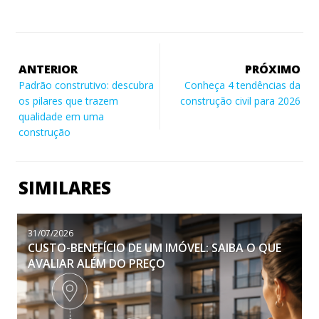
ANTERIOR
PRÓXIMO
Padrão construtivo: descubra
Conheça 4 tendências da
os pilares que trazem
construção civil para 2026
qualidade em uma
construção
SIMILARES
31/07/2026
CUSTO-BENEFÍCIO DE UM IMÓVEL: SAIBA O QUE
AVALIAR ALÉM DO PREÇO