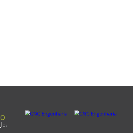
RO
E.