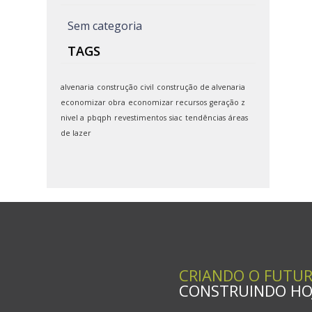
Sem categoria
TAGS
alvenaria
construção civil
construção de alvenaria
economizar obra
economizar recursos
geração z
nivel a
pbqph
revestimentos
siac
tendências
áreas
de lazer
CRIANDO O FUTU
CONSTRUINDO HOJ